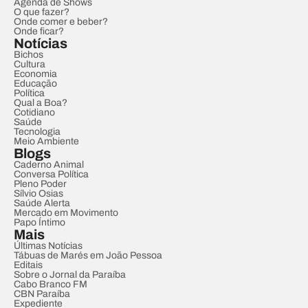
Agenda de Shows
O que fazer?
Onde comer e beber?
Onde ficar?
Notícias
Bichos
Cultura
Economia
Educação
Política
Qual a Boa?
Cotidiano
Saúde
Tecnologia
Meio Ambiente
Blogs
Caderno Animal
Conversa Política
Pleno Poder
Sílvio Osias
Saúde Alerta
Mercado em Movimento
Papo Íntimo
Mais
Últimas Notícias
Tábuas de Marés em João Pessoa
Editais
Sobre o Jornal da Paraíba
Cabo Branco FM
CBN Paraíba
Expediente