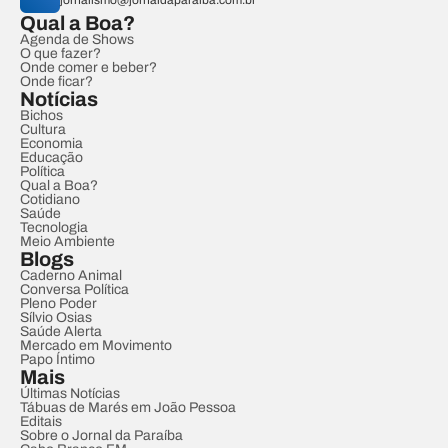
jornalismo@jornaldaparaiba.com.br
Qual a Boa?
Agenda de Shows
O que fazer?
Onde comer e beber?
Onde ficar?
Notícias
Bichos
Cultura
Economia
Educação
Política
Qual a Boa?
Cotidiano
Saúde
Tecnologia
Meio Ambiente
Blogs
Caderno Animal
Conversa Política
Pleno Poder
Sílvio Osias
Saúde Alerta
Mercado em Movimento
Papo Íntimo
Mais
Últimas Notícias
Tábuas de Marés em João Pessoa
Editais
Sobre o Jornal da Paraíba