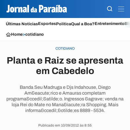
Esportes
Entretenimento
Bl
Últimas Notícias
Política
Qual a Boa?
Home
>
cotidiano
COTIDIANO
Planta e Raiz se apresenta
em Cabedelo
Banda Seu Madruga e Djs Indahouse, Diego
Am&eacute;rico e Amauras completam
programa&ccedil;&atilde;o. Ingressos &agrave; venda na
loja Rei do Mate no Mana&iacute;ra Shopping. Mais
informa&ccedil;&otilde;es 8889 - 5534.
Publicado em 10/09/2012 às 8:55