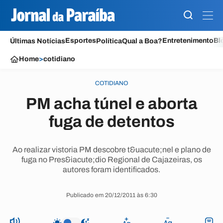
Esportes
Entretenimento
Bl
Últimas Notícias
Política
Qual a Boa?
Home
>
cotidiano
COTIDIANO
PM acha túnel e aborta
fuga de detentos
Ao realizar vistoria PM descobre t&uacute;nel e plano de
fuga no Pres&iacute;dio Regional de Cajazeiras, os
autores foram identificados.
Publicado em 20/12/2011 às 6:30