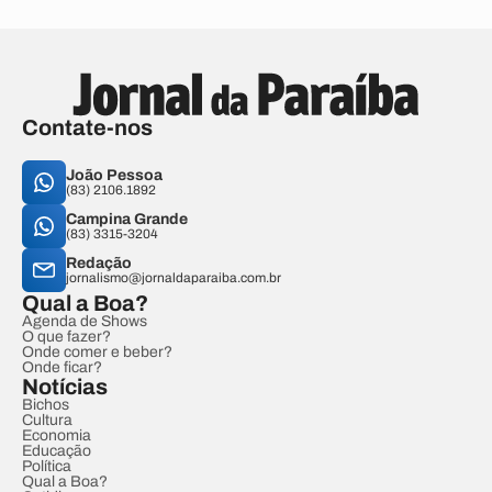
Contate-nos
João Pessoa
(83) 2106.1892
Campina Grande
(83) 3315-3204
Redação
jornalismo@jornaldaparaiba.com.br
Qual a Boa?
Agenda de Shows
O que fazer?
Onde comer e beber?
Onde ficar?
Notícias
Bichos
Cultura
Economia
Educação
Política
Qual a Boa?