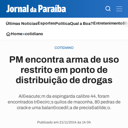
Esportes
Entretenimento
Bl
Últimas Notícias
Política
Qual a Boa?
Home
>
cotidiano
COTIDIANO
PM encontra arma de uso
restrito em ponto de
distribuição de drogas
Al&eacute;m da espingarda calibre 44, foram
encontrados tr&ecirc;s quilos de maconha, 80 pedras de
crack e uma balan&ccedil;a de precis&atilde;o.
Publicado em 21/11/2014 às 14:04