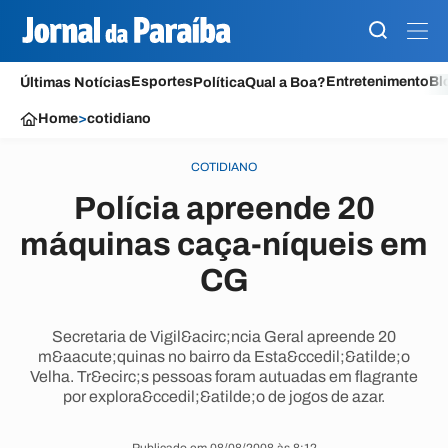
Esportes
Entretenimento
Bl
Últimas Notícias
Política
Qual a Boa?
Home
>
cotidiano
COTIDIANO
Polícia apreende 20
máquinas caça-níqueis em
CG
Secretaria de Vigil&acirc;ncia Geral apreende 20
m&aacute;quinas no bairro da Esta&ccedil;&atilde;o
Velha. Tr&ecirc;s pessoas foram autuadas em flagrante
por explora&ccedil;&atilde;o de jogos de azar.