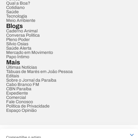
Qual a Boa?
Cotidiano
Saúde
Tecnologia
Meio Ambiente
Blogs
Caderno Animal
Conversa Política
Pleno Poder
Sílvio Osias
Saúde Alerta
Mercado em Movimento
Papo Íntimo
Mais
Últimas Notícias
Tábuas de Marés em João Pessoa
Editais
Sobre o Jornal da Paraíba
Cabo Branco FM
CBN Paraíba
Expediente
Comercial
Fale Conosco
Política de Privacidade
Espaço Opinião
© REDE PARAÍBA DE COMUNICAÇÃO
Compartilhe o artigo