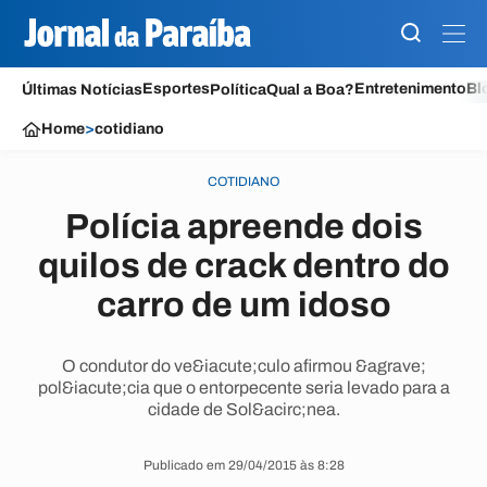
Esportes
Entretenimento
Bl
Últimas Notícias
Política
Qual a Boa?
Home
>
cotidiano
COTIDIANO
Polícia apreende dois
quilos de crack dentro do
carro de um idoso
O condutor do ve&iacute;culo afirmou &agrave;
pol&iacute;cia que o entorpecente seria levado para a
cidade de Sol&acirc;nea.
Publicado em 29/04/2015 às 8:28