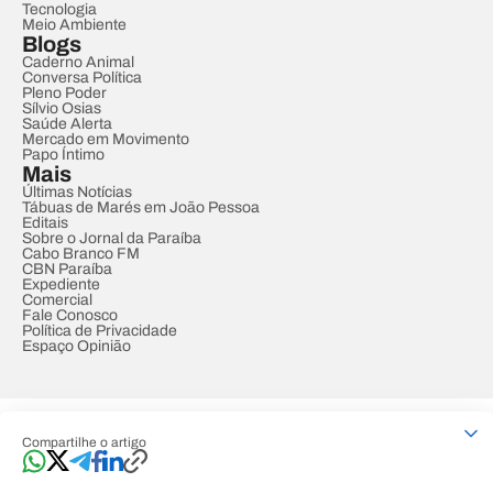
Tecnologia
Meio Ambiente
Blogs
Caderno Animal
Conversa Política
Pleno Poder
Sílvio Osias
Saúde Alerta
Mercado em Movimento
Papo Íntimo
Mais
Últimas Notícias
Tábuas de Marés em João Pessoa
Editais
Sobre o Jornal da Paraíba
Cabo Branco FM
CBN Paraíba
Expediente
Comercial
Fale Conosco
Política de Privacidade
Espaço Opinião
© REDE PARAÍBA DE COMUNICAÇÃO
Compartilhe o artigo
Developed by
Designed by