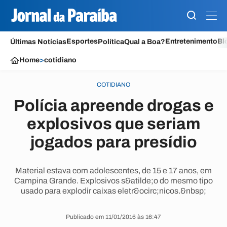
Esportes
Entretenimento
Bl
Últimas Notícias
Política
Qual a Boa?
Home
>
cotidiano
COTIDIANO
Polícia apreende drogas e
explosivos que seriam
jogados para presídio
Material estava com adolescentes, de 15 e 17 anos, em
Campina Grande. Explosivos s&atilde;o do mesmo tipo
usado para explodir caixas eletr&ocirc;nicos.&nbsp;
Publicado em 11/01/2016 às 16:47