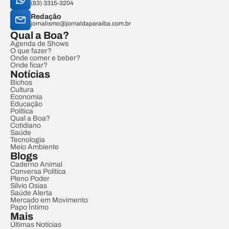
(83) 3315-3204
Redação
jornalismo@jornaldaparaiba.com.br
Qual a Boa?
Agenda de Shows
O que fazer?
Onde comer e beber?
Onde ficar?
Notícias
Bichos
Cultura
Economia
Educação
Política
Qual a Boa?
Cotidiano
Saúde
Tecnologia
Meio Ambiente
Blogs
Caderno Animal
Conversa Política
Pleno Poder
Sílvio Osias
Saúde Alerta
Mercado em Movimento
Papo Íntimo
Mais
Últimas Notícias