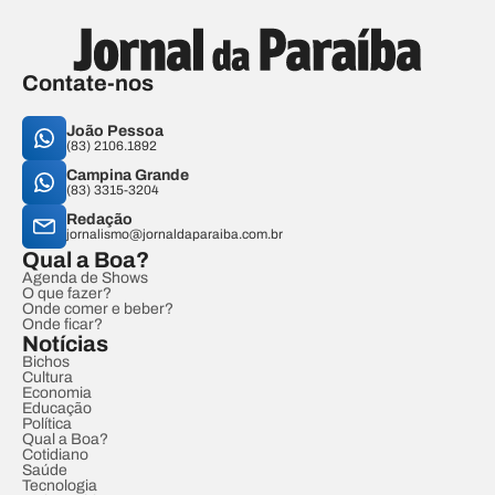
Contate-nos
João Pessoa
(83) 2106.1892
Campina Grande
(83) 3315-3204
Redação
jornalismo@jornaldaparaiba.com.br
Qual a Boa?
Agenda de Shows
O que fazer?
Onde comer e beber?
Onde ficar?
Notícias
Bichos
Cultura
Economia
Educação
Política
Qual a Boa?
Cotidiano
Saúde
Tecnologia