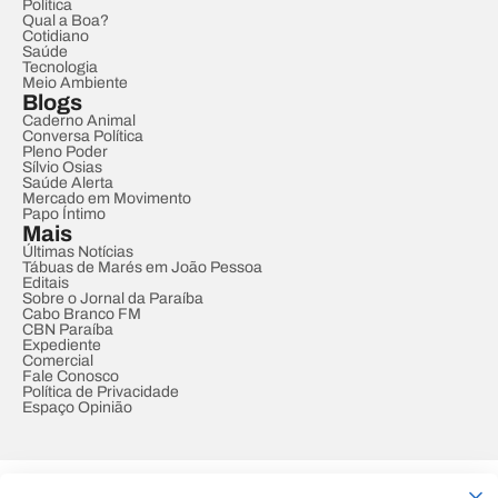
Política
Qual a Boa?
Cotidiano
Saúde
Tecnologia
Meio Ambiente
Blogs
Caderno Animal
Conversa Política
Pleno Poder
Sílvio Osias
Saúde Alerta
Mercado em Movimento
Papo Íntimo
Mais
Últimas Notícias
Tábuas de Marés em João Pessoa
Editais
Sobre o Jornal da Paraíba
Cabo Branco FM
CBN Paraíba
Expediente
Comercial
Fale Conosco
Política de Privacidade
Espaço Opinião
© REDE PARAÍBA DE COMUNICAÇÃO