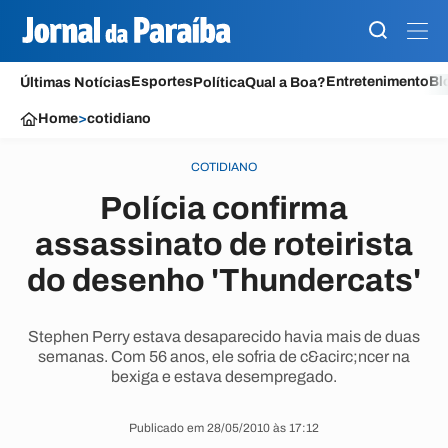
Esportes
Entretenimento
Bl
Últimas Notícias
Política
Qual a Boa?
Home
>
cotidiano
COTIDIANO
Polícia confirma
assassinato de roteirista
do desenho 'Thundercats'
Stephen Perry estava desaparecido havia mais de duas
semanas. Com 56 anos, ele sofria de c&acirc;ncer na
bexiga e estava desempregado.
Publicado em 28/05/2010 às 17:12