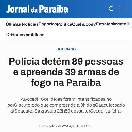
Esportes
Entretenimento
Bl
Últimas Notícias
Política
Qual a Boa?
Home
>
cotidiano
COTIDIANO
Polícia detém 89 pessoas
e apreende 39 armas de
fogo na Paraiba
A&ccedil;&otilde;es foram intensificadas no
per&iacute;odo que compreende a 0h do s&aacute;bado
at&eacute; &agrave;s 23h59 dessa ter&ccedil;a-feira.
Publicado em 22/04/2015 às 9:37