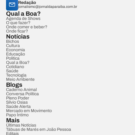
Redação
jornalismo@jornaldaparaiba.com.br
Qual a Boa?
Agenda de Shows
O que fazer?
Onde comer e beber?
Onde ficar?
Notícias
Bichos
Cultura
Economia
Educação
Política
Qual a Boa?
Cotidiano
Saúde
Tecnologia
Meio Ambiente
Blogs
Caderno Animal
Conversa Política
Pleno Poder
Sílvio Osias
Saúde Alerta
Mercado em Movimento
Papo Íntimo
Mais
Últimas Notícias
Tábuas de Marés em João Pessoa
Editais