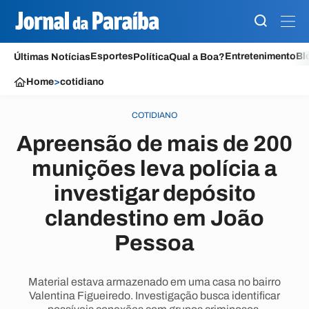
Esportes
Entretenimento
Bl
Últimas Notícias
Política
Qual a Boa?
Home
>
cotidiano
COTIDIANO
Apreensão de mais de 200
munições leva polícia a
investigar depósito
clandestino em João
Pessoa
Material estava armazenado em uma casa no bairro
Valentina Figueiredo. Investigação busca identificar