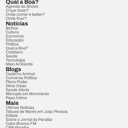
Qual a Boa?
Agenda de Shows
O que fazer?
Onde comer e beber?
Onde ficar?
Notícias
Bichos
Cultura
Economia
Educação
Política
Qual a Boa?
Cotidiano
Saúde
Tecnologia
Meio Ambiente
Blogs
Caderno Animal
Conversa Política
Pleno Poder
Sílvio Osias
Saúde Alerta
Mercado em Movimento
Papo Íntimo
Mais
Últimas Notícias
Tábuas de Marés em João Pessoa
Editais
Sobre o Jornal da Paraíba
Cabo Branco FM
CBN Paraíba