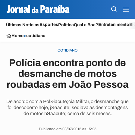
Esportes
Entretenimento
Bl
Últimas Notícias
Política
Qual a Boa?
Home
>
cotidiano
COTIDIANO
Polícia encontra ponto de
desmanche de motos
roubadas em João Pessoa
De acordo com a Pol&iacute;cia Militar, o desmanche que
foi descoberto hoje, j&aacute; sediava as desmontagens
de motos h&aacute; cerca de seis meses.
Publicado em 03/07/2015 às 15:25