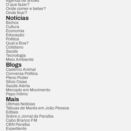
Agenda de Shows
O que fazer?
Onde comer e beber?
Onde ficar?
Notícias
Bichos
Cultura
Economia
Educação
Política
Qual a Boa?
Cotidiano
Saúde
Tecnologia
Meio Ambiente
Blogs
Caderno Animal
Conversa Política
Pleno Poder
Sílvio Osias
Saúde Alerta
Mercado em Movimento
Papo Íntimo
Mais
Últimas Notícias
Tábuas de Marés em João Pessoa
Editais
Sobre o Jornal da Paraíba
Cabo Branco FM
CBN Paraíba
Expediente