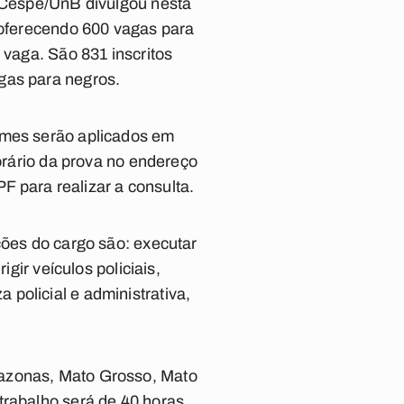
o Cespe/UnB divulgou nesta
á oferecendo 600 vagas para
 vaga. São 831 inscritos
gas para negros.
ames serão aplicados em
horário da prova no endereço
 para realizar a consulta.
ções do cargo são: executar
gir veículos policiais,
policial e administrativa,
mazonas, Mato Grosso, Mato
trabalho será de 40 horas