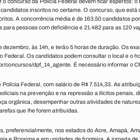
r o concurso da Polícia Federal devem ficar espertos: 
e candidatos inscritos no certame. O concurso, que est
scritos. A concorrência média é de 163,50 candidatos por
s para pessoas com deficiência e 21.482 para as 120 va
de dezembro, às 14h, e terão 5 horas de duração. Os ex
ito Federal. Os candidatos podem consultar o local e o 
r/concursos/dpf_14_agente. É necessário informar o CPF
Polícia Federal, com salário de R$ 7.514,33. As atribui
iciais na prevenção e na repressão a ilícitos penais, diri
a orgânica, desempenhar outras atividades de natureza 
refas que lhe forem atribuídas.
as, preferencialmente, nos estados do Acre, Amapá, A
ia e Roraima e em unidades de fronteira. A jornada de 