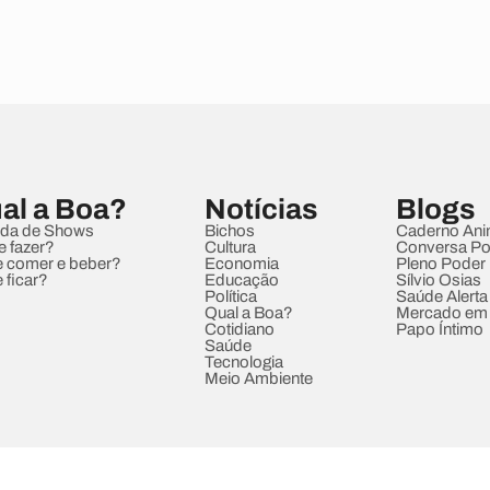
al a Boa?
Notícias
Blogs
da de Shows
Bichos
Caderno Ani
e fazer?
Cultura
Conversa Pol
 comer e beber?
Economia
Pleno Poder
 ficar?
Educação
Sílvio Osias
Política
Saúde Alerta
Qual a Boa?
Mercado em
Cotidiano
Papo Íntimo
Saúde
Tecnologia
Meio Ambiente