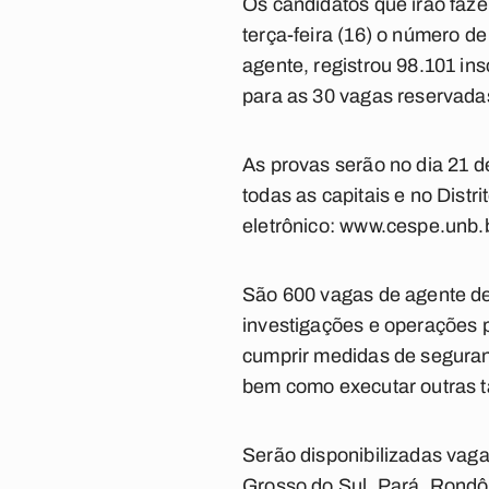
Os candidatos que irão faze
terça-feira (16) o número d
agente, registrou 98.101 in
para as 30 vagas reservada
As provas serão no dia 21 
todas as capitais e no Distr
eletrônico: www.cespe.unb.b
São 600 vagas de agente de 
investigações e operações pol
cumprir medidas de seguranç
bem como executar outras ta
Serão disponibilizadas vag
Grosso do Sul, Pará, Rondôn