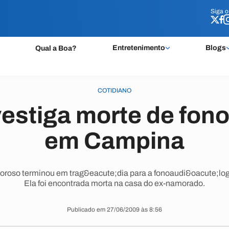
Siga 
Siga 
Entretenimento
Blogs
Qual a Boa?
COTIDIANO
nvestiga morte de fon
em Campina
roso terminou em trag&eacute;dia para a fonoaudi&oacute;loga
Ela foi encontrada morta na casa do ex-namorado.
Publicado em 27/06/2009 às 8:56