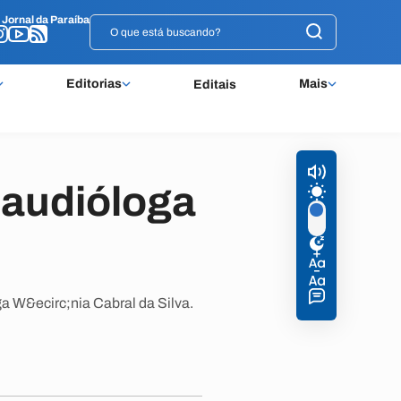
o
o
Jornal da Paraíba
Jornal da Paraíba
Editorias
Mais
Editais
oaudióloga
 W&ecirc;nia Cabral da Silva.