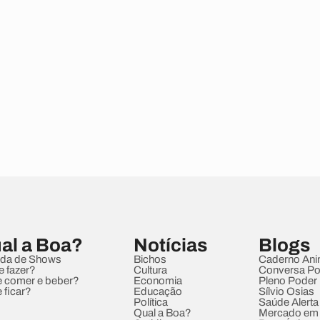
al a Boa?
Notícias
Blogs
da de Shows
Bichos
Caderno Ani
e fazer?
Cultura
Conversa Pol
 comer e beber?
Economia
Pleno Poder
 ficar?
Educação
Sílvio Osias
Política
Saúde Alerta
Qual a Boa?
Mercado em