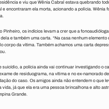
esidência e viu que Wênia Cabral estava quebrando to
 e encontraram ela morta, acionando a polícia. Wênia fo
a.
Pinheiro, os indícios levam a crer que a fonoaudióloga 
o dela e também uma carta. “Na casa nenhum elemento q
o corpo da vítima. Também achamos uma carta depressi
tou.
e suicídio, a polícia ainda vai continuar investigando o
 exame de residuograma, na vítima e no ex-namorado dela
cidação do caso. Os amigos ainda não entendem o que le
a vida, já que ela era uma pessoa brincalhona e alto astr
mpina Grande.