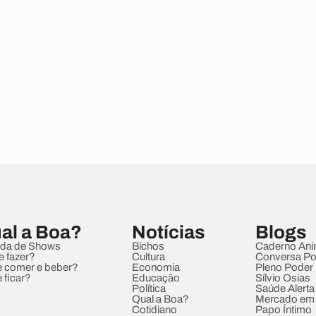
al a Boa?
Notícias
Blogs
da de Shows
Bichos
Caderno Ani
e fazer?
Cultura
Conversa Pol
 comer e beber?
Economia
Pleno Poder
 ficar?
Educação
Sílvio Osias
Política
Saúde Alerta
Qual a Boa?
Mercado em
Cotidiano
Papo Íntimo