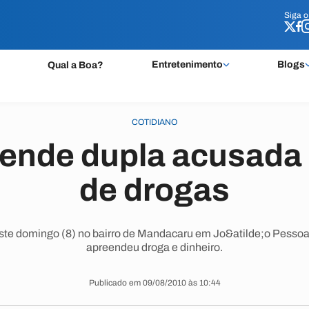
Siga 
Siga 
Entretenimento
Blogs
Qual a Boa?
COTIDIANO
rende dupla acusada 
de drogas
ste domingo (8) no bairro de Mandacaru em Jo&atilde;o Pessoa
apreendeu droga e dinheiro.
Publicado em 09/08/2010 às 10:44