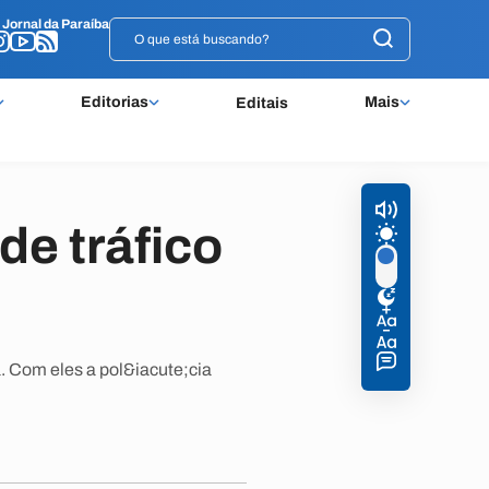
o
o
Jornal da Paraíba
Jornal da Paraíba
Editorias
Mais
Editais
de tráfico
. Com eles a pol&iacute;cia