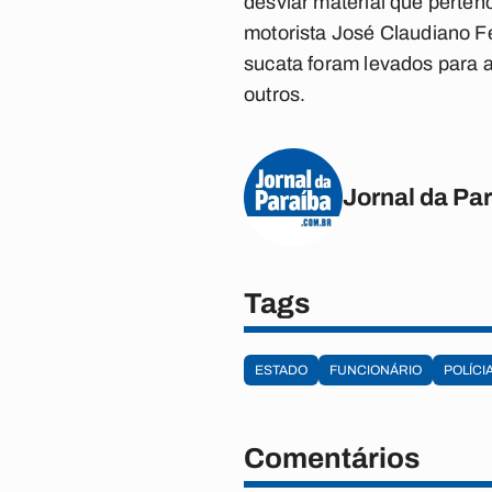
desviar material que perten
motorista José Claudiano Fe
sucata foram levados para a
outros.
Jornal da Pa
Tags
ESTADO
FUNCIONÁRIO
POLÍCI
Comentários