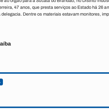
ce ao órgão para a Sucata do Brandão, no Distrito Indus
rreira, 47 anos, que presta serviços ao Estado há 26 an
 delegacia. Dentre os materiais estavam monitores, imp
raíba
A