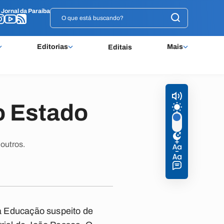
o
o
Jornal da Paraíba
Jornal da Paraíba
Editorias
Mais
Editais
o Estado
outros.
da Educação suspeito de