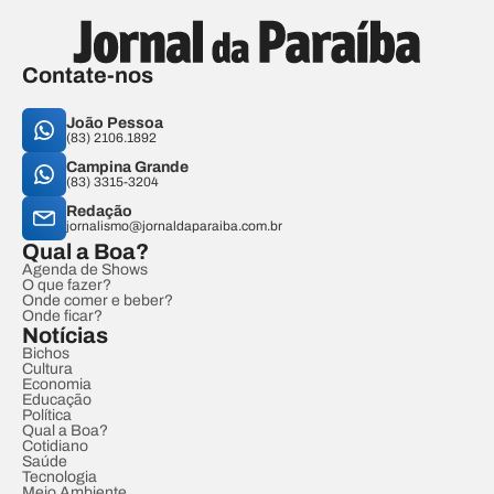
Contate-nos
João Pessoa
(83) 2106.1892
Campina Grande
(83) 3315-3204
Redação
jornalismo@jornaldaparaiba.com.br
Qual a Boa?
Agenda de Shows
O que fazer?
Onde comer e beber?
Onde ficar?
Notícias
Bichos
Cultura
Economia
Educação
Política
Qual a Boa?
Cotidiano
Saúde
Tecnologia
Meio Ambiente