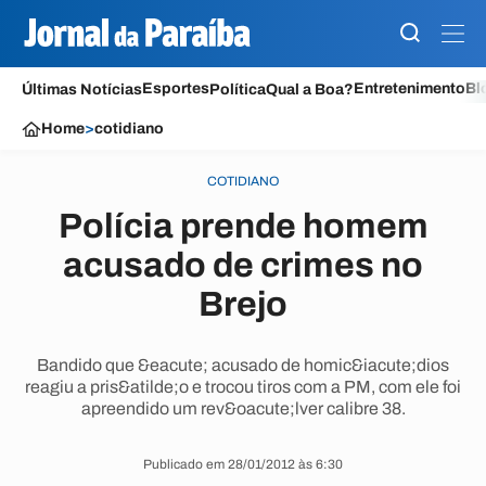
Esportes
Entretenimento
Bl
Últimas Notícias
Política
Qual a Boa?
Home
>
cotidiano
COTIDIANO
Polícia prende homem
acusado de crimes no
Brejo
Bandido que &eacute; acusado de homic&iacute;dios
reagiu a pris&atilde;o e trocou tiros com a PM, com ele foi
apreendido um rev&oacute;lver calibre 38.
Publicado em 28/01/2012 às 6:30