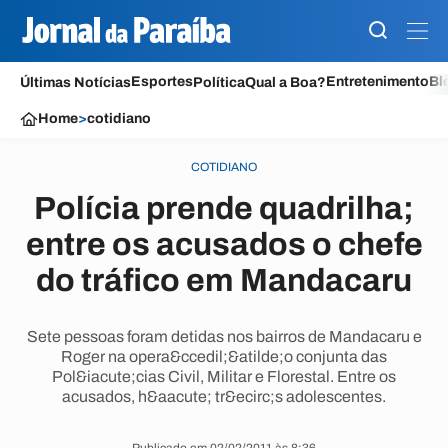
Esportes
Entretenimento
Bl
Últimas Notícias
Política
Qual a Boa?
Home
>
cotidiano
COTIDIANO
Polícia prende quadrilha;
entre os acusados o chefe
do tráfico em Mandacaru
Sete pessoas foram detidas nos bairros de Mandacaru e
Roger na opera&ccedil;&atilde;o conjunta das
Pol&iacute;cias Civil, Militar e Florestal. Entre os
acusados, h&aacute; tr&ecirc;s adolescentes.