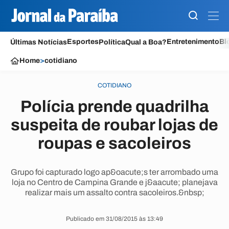
Esportes
Entretenimento
Bl
Últimas Notícias
Política
Qual a Boa?
Home
>
cotidiano
COTIDIANO
Polícia prende quadrilha
suspeita de roubar lojas de
roupas e sacoleiros
Grupo foi capturado logo ap&oacute;s ter arrombado uma
loja no Centro de Campina Grande e j&aacute; planejava
realizar mais um assalto contra sacoleiros.&nbsp;
Publicado em 31/08/2015 às 13:49