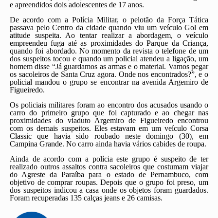
e apreendidos dois adolescentes de 17 anos.
De acordo com a Polícia Militar, o pelotão da Força Tática
passava pelo Centro da cidade quando viu um veículo Gol em
atitude suspeita. Ao tentar realizar a abordagem, o veículo
empreendeu fuga até as proximidades do Parque da Criança,
quando foi abordado. No momento da revista o telefone de um
dos suspeitos tocou e quando um policial atendeu a ligação, um
homem disse “Já guardamos as armas e o material. Vamos pegar
os sacoleiros de Santa Cruz agora. Onde nos encontrados?”, e o
policial mandou o grupo se encontrar na avenida Argemiro de
Figueiredo.
Os policiais militares foram ao encontro dos acusados usando o
carro do primeiro grupo que foi capturado e ao chegar nas
proximidades do viaduto Argemiro de Figueiredo encontrou
com os demais suspeitos. Eles estavam em um veículo Corsa
Classic que havia sido roubado neste domingo (30), em
Campina Grande. No carro ainda havia vários cabides de roupa.
Ainda de acordo com a polícia este grupo é suspeito de ter
realizado outros assaltos contra sacoleiros que costumam viajar
do Agreste da Paraíba para o estado de Pernambuco, com
objetivo de comprar roupas. Depois que o grupo foi preso, um
dos suspeitos indicou a casa onde os objetos foram guardados.
Foram recuperadas 135 calças jeans e 26 camisas.