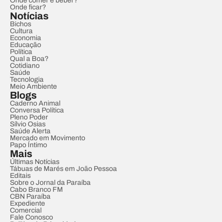
Onde comer e beber?
Onde ficar?
Notícias
Bichos
Cultura
Economia
Educação
Política
Qual a Boa?
Cotidiano
Saúde
Tecnologia
Meio Ambiente
Blogs
Caderno Animal
Conversa Política
Pleno Poder
Sílvio Osias
Saúde Alerta
Mercado em Movimento
Papo Íntimo
Mais
Últimas Notícias
Tábuas de Marés em João Pessoa
Editais
Sobre o Jornal da Paraíba
Cabo Branco FM
CBN Paraíba
Expediente
Comercial
Fale Conosco