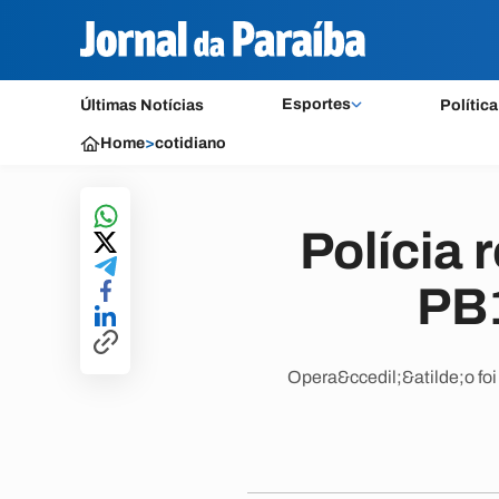
Esportes
Últimas Notícias
Política
Home
>
cotidiano
Polícia 
PB
Opera&ccedil;&atilde;o foi