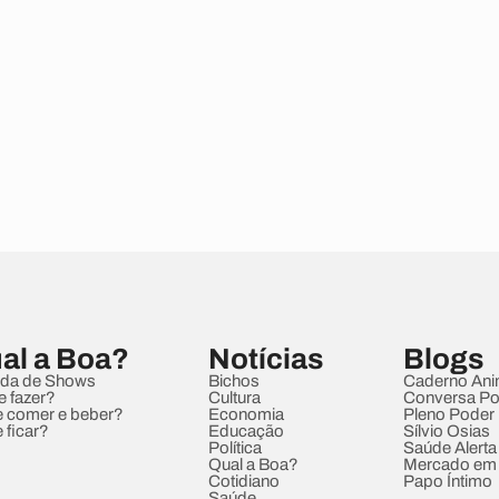
al a Boa?
Notícias
Blogs
da de Shows
Bichos
Caderno Ani
e fazer?
Cultura
Conversa Pol
 comer e beber?
Economia
Pleno Poder
 ficar?
Educação
Sílvio Osias
Política
Saúde Alerta
Qual a Boa?
Mercado em
Cotidiano
Papo Íntimo
Saúde