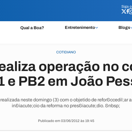
Siga 
Siga 
Entretenimento
Blogs
Qual a Boa?
COTIDIANO
realiza operação no
1 e PB2 em João Pes
 realizada neste domingo (3) com o objetido de refor&ccedil;ar 
in&iacute;cio da reforma no pres&iacute;dio. &nbsp;
Publicado em 03/06/2012 às 19:45