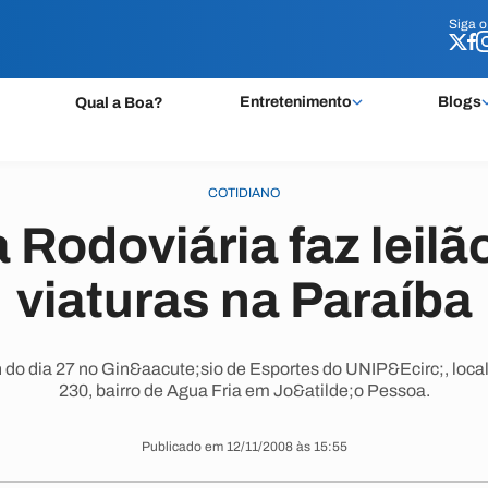
Siga 
Siga 
Entretenimento
Blogs
Qual a Boa?
COTIDIANO
a Rodoviária faz leilã
viaturas na Paraíba
do dia 27 no Gin&aacute;sio de Esportes do UNIP&Ecirc;, loca
230, bairro de Agua Fria em Jo&atilde;o Pessoa.
Publicado em 12/11/2008 às 15:55