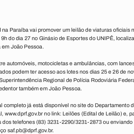
l na Paraíba vai promover um leilão de viaturas oficiai
 9h do dia 27 no Ginásio de Esportes do UNIPÊ, localiz
a em João Pessoa.
ntre automóveis, motocicletas e ambulâncias, com lance
ssados podem ter acesso aos lotes nos dias 25 e 26 de 
Superintendência Regional de Polícia Rodoviária Federa
Redentor também em João Pessoa.
al completo já está disponível no site do Departamento d
, www.dprf.gov.br no link: Leilões (Edital de Leilão) e, 
s dos telefones (83) 3231-2290/3231-2873 ou enviando
eço
saf.pb@dprf.gov.br
.