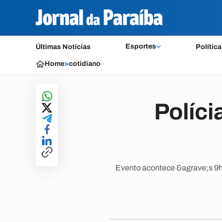
Esportes
Últimas Notícias
Política
Home
>
cotidiano
Políci
Evento acontece &agrave;s 9h 