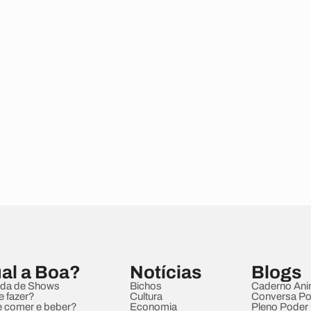
al a Boa?
Notícias
Blogs
da de Shows
Bichos
Caderno Ani
e fazer?
Cultura
Conversa Pol
 comer e beber?
Economia
Pleno Poder