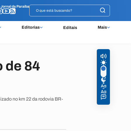
o
o
Jornal da Paraíba
Jornal da Paraíba
Editorias
Mais
Editais
o de 84
lizado no km 22 da rodovia BR-