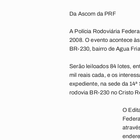
Da Ascom da PRF
A Polícia Rodoviária Federa
2008. O evento acontece às
BR-230, bairro de Agua Fri
Serão leiloados 84 lotes, e
mil reais cada, e os intere
expediente, na sede da 14ª 
rodovia BR-230 no Cristo 
O Edit
Federal
atravé
ender