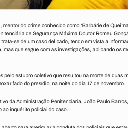
, mentor do crime conhecido como ‘Barbárie de Queimad
enitenciária de Segurança Máxima Doutor Romeu Gonça
 trata-se de um caso delicado, tendo em vista a informa
a, mas que segue com as investigações, aplicando os m
s pelo estupro coletivo que resultou na morte de duas m
moxarifado do presídio, na noite do dia 17 de novembro.
tivo da Administração Penitenciária, João Paulo Barro
ao inquérito policial do caso.
 aberto para averiguar a conduta dos policiais que est