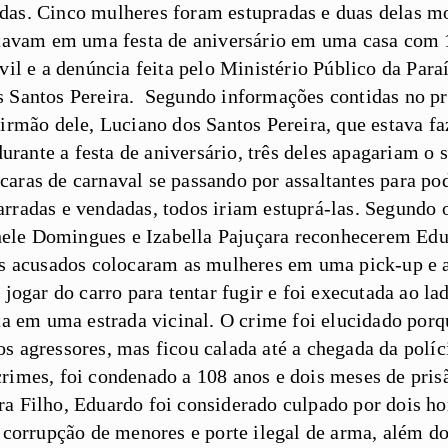
das. Cinco mulheres foram estupradas e duas delas 
estavam em uma festa de aniversário em uma casa co
vil e a denúncia feita pelo Ministério Público da Para
 Santos Pereira. Segundo informações contidas no pro
 irmão dele, Luciano dos Santos Pereira, que estava f
ante a festa de aniversário, três deles apagariam o s
aras de carnaval se passando por assaltantes para pod
rradas e vendadas, todos iriam estuprá-las. Segundo 
ele Domingues e Izabella Pajuçara reconhecerem Ed
os acusados colocaram as mulheres em uma pick-up e 
 jogar do carro para tentar fugir e foi executada ao lad
rta em uma estrada vicinal. O crime foi elucidado por
s agressores, mas ficou calada até a chegada da políc
rimes, foi condenado a 108 anos e dois meses de pri
a Filho, Eduardo foi considerado culpado por dois h
 corrupção de menores e porte ilegal de arma, além do