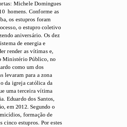
mortas: Michele Domingues
m 10 homens. Conforme as
íba, os estupros foram
cesso, o estupro coletivo
azendo aniversário. Os dez
istema de energia e
er render as vítimas e,
o Ministério Público, no
uardo como um dos
as levaram para a zona
o da igreja católica da
que uma terceira vítima
ia. Eduardo dos Santos,
são, em 2012. Segundo o
omicídios, formação de
s cinco estupros. Por estes