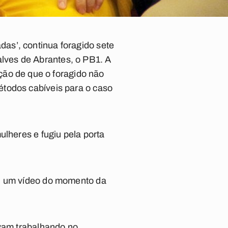
as’, continua foragido sete
lves de Abrantes, o PB1. A
ção de que o foragido não
étodos cabíveis para o caso
ulheres e fugiu pela porta
s, um vídeo do momento da
avam trabalhando no