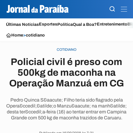
Esportes
Entretenimento
Bl
Últimas Notícias
Política
Qual a Boa?
Home
>
cotidiano
COTIDIANO
Policial civil é preso com
500kg de maconha na
Operação Manzuá em CG
Pedro Quinca S&aacute; Filho teria sido flagrado pela
Opera&ccedil;&atilde;o Manzu&aacute; na manh&atilde;
desta ter&ccedil;a-feira (16) ao tentar entrar em Campina
Grande com 500 kg de maconha trazidos de Caruaru.