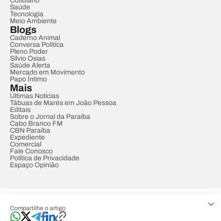
Cotidiano
Saúde
Tecnologia
Meio Ambiente
Blogs
Caderno Animal
Conversa Política
Pleno Poder
Sílvio Osias
Saúde Alerta
Mercado em Movimento
Papo Íntimo
Mais
Últimas Notícias
Tábuas de Marés em João Pessoa
Editais
Sobre o Jornal da Paraíba
Cabo Branco FM
CBN Paraíba
Expediente
Comercial
Fale Conosco
Política de Privacidade
Espaço Opinião
© REDE PARAÍBA DE COMUNICAÇÃO
Compartilhe o artigo
Developed by
Designed by