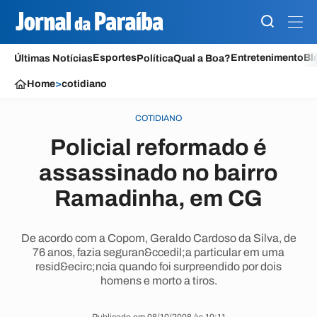
Esportes
Entretenimento
Bl
Últimas Notícias
Política
Qual a Boa?
Home
>
cotidiano
COTIDIANO
Policial reformado é
assassinado no bairro
Ramadinha, em CG
De acordo com a Copom, Geraldo Cardoso da Silva, de
76 anos, fazia seguran&ccedil;a particular em uma
resid&ecirc;ncia quando foi surpreendido por dois
homens e morto a tiros.