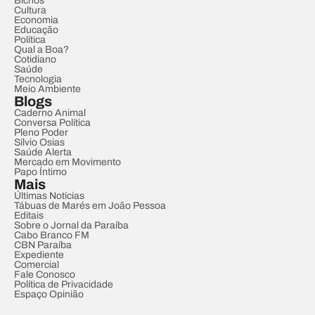
Bichos
Cultura
Economia
Educação
Política
Qual a Boa?
Cotidiano
Saúde
Tecnologia
Meio Ambiente
Blogs
Caderno Animal
Conversa Política
Pleno Poder
Sílvio Osias
Saúde Alerta
Mercado em Movimento
Papo Íntimo
Mais
Últimas Notícias
Tábuas de Marés em João Pessoa
Editais
Sobre o Jornal da Paraíba
Cabo Branco FM
CBN Paraíba
Expediente
Comercial
Fale Conosco
Política de Privacidade
Espaço Opinião