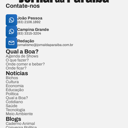
Contate-nos
João Pessoa
(83) 2106.1892
Campina Grande
(83) 3315-3204
Redação
jornalismo@jornaldaparaiba.com.br
Qual a Boa?
Agenda de Shows
O que fazer?
Onde comer e beber?
Onde ficar?
Notícias
Bichos
Cultura
Economia
Educação
Política
Qual a Boa?
Cotidiano
Saúde
Tecnologia
Meio Ambiente
Blogs
Caderno Animal
Conversa Política