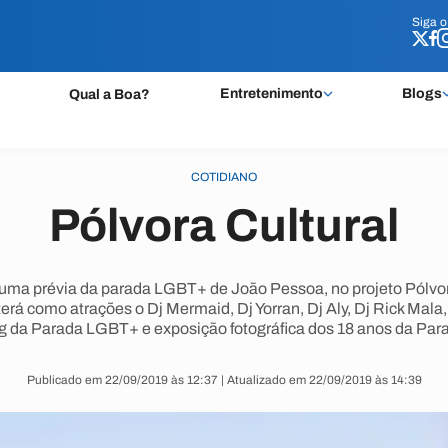
Siga 
Siga 
Entretenimento
Blogs
Qual a Boa?
COTIDIANO
Pólvora Cultural
uma prévia da parada LGBT+ de João Pessoa, no projeto Pólvora
erá como atrações o Dj Mermaid, Dj Yorran, Dj Aly, Dj Rick Mala
ag da Parada LGBT+ e exposição fotográfica dos 18 anos da Pa
Publicado em 22/09/2019 às 12:37 | Atualizado em 22/09/2019 às 14:39