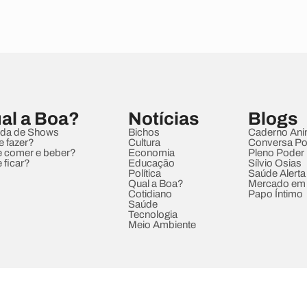
al a Boa?
Notícias
Blogs
da de Shows
Bichos
Caderno Ani
e fazer?
Cultura
Conversa Pol
 comer e beber?
Economia
Pleno Poder
 ficar?
Educação
Sílvio Osias
Política
Saúde Alerta
Qual a Boa?
Mercado em
Cotidiano
Papo Íntimo
Saúde
Tecnologia
Meio Ambiente