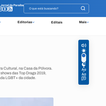
o
o
Jornal da Paraíba
Jornal da Paraíba
Editorias
Mais
Editais
 Cultural, na Casa da Pólvora.
, shows das Top Drags 2019,
rada LGBT+ da cidade.