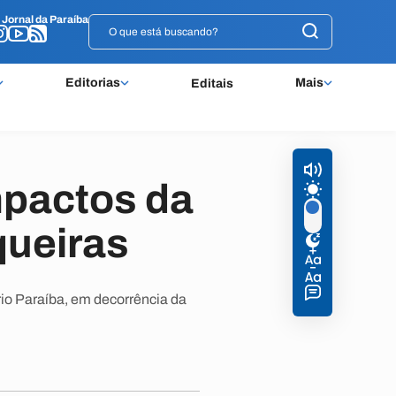
o
o
Jornal da Paraíba
Jornal da Paraíba
Editorias
Mais
Editais
mpactos da
ueiras
io Paraíba, em decorrência da