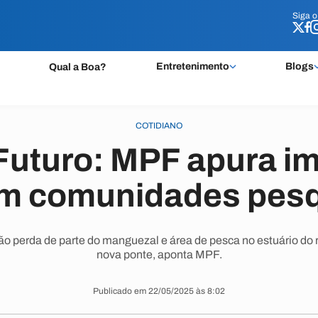
Siga 
Siga 
Entretenimento
Blogs
Qual a Boa?
COTIDIANO
Futuro: MPF apura i
em comunidades pesq
o perda de parte do manguezal e área de pesca no estuário do r
nova ponte, aponta MPF.
Publicado em 22/05/2025 às 8:02