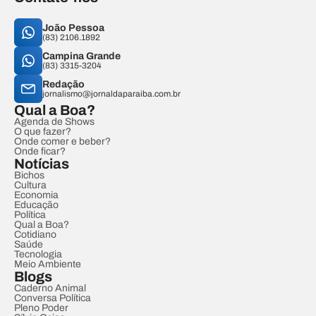
João Pessoa
(83) 2106.1892
Campina Grande
(83) 3315-3204
Redação
jornalismo@jornaldaparaiba.com.br
Qual a Boa?
Agenda de Shows
O que fazer?
Onde comer e beber?
Onde ficar?
Notícias
Bichos
Cultura
Economia
Educação
Política
Qual a Boa?
Cotidiano
Saúde
Tecnologia
Meio Ambiente
Blogs
Caderno Animal
Conversa Política
Pleno Poder