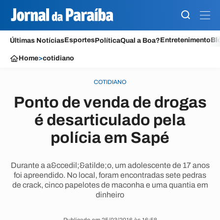
Esportes
Entretenimento
Bl
Últimas Notícias
Política
Qual a Boa?
Home
>
cotidiano
COTIDIANO
Ponto de venda de drogas
é desarticulado pela
polícia em Sapé
Durante a a&ccedil;&atilde;o, um adolescente de 17 anos
foi apreendido. No local, foram encontradas sete pedras
de crack, cinco papelotes de maconha e uma quantia em
dinheiro