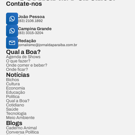
Contate-nos
João Pessoa
(83) 2106.1892
Campina Grande
(83) 3315-3204
Redação
jornalismo@jornaldaparaiba.com.br
Qual a Boa?
Agenda de Shows
O que fazer?
Onde comer e beber?
Onde ficar?
Notícias
Bichos
Cultura
Economia
Educação
Política
Qual a Boa?
Cotidiano
Saúde
Tecnologia
Meio Ambiente
Blogs
Caderno Animal
Conversa Política