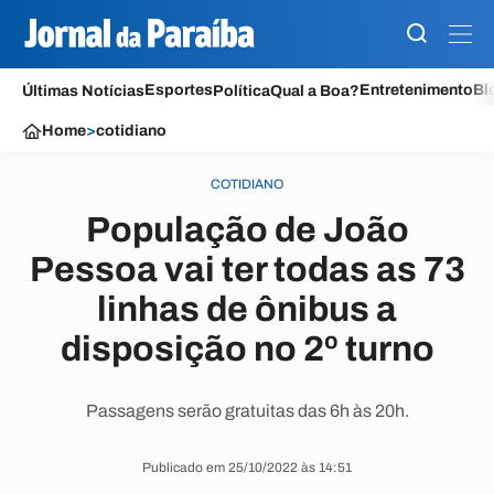
Esportes
Entretenimento
Bl
Últimas Notícias
Política
Qual a Boa?
Home
>
cotidiano
COTIDIANO
População de João
Pessoa vai ter todas as 73
linhas de ônibus a
disposição no 2º turno
Passagens serão gratuitas das 6h às 20h.
Publicado em 25/10/2022 às 14:51