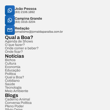
João Pessoa
(83) 2106.1892
Campina Grande
(83) 3315-3204
Redação
jornalismo@jornaldaparaiba.com.br
Qual a Boa?
Agenda de Shows
O que fazer?
Onde comer e beber?
Onde ficar?
Notícias
Bichos
Cultura
Economia
Educação
Política
Qual a Boa?
Cotidiano
Saúde
Tecnologia
Meio Ambiente
Blogs
Caderno Animal
Conversa Política
Pleno Poder
Sílvio Osias