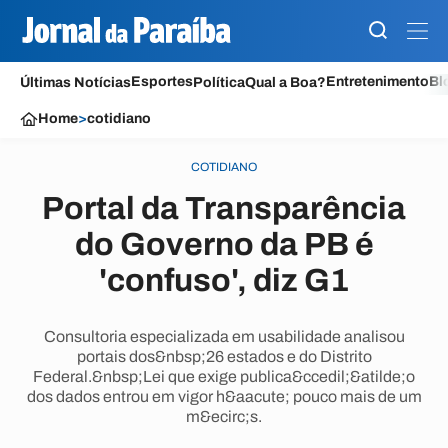
Esportes
Entretenimento
Bl
Últimas Notícias
Política
Qual a Boa?
Home
>
cotidiano
COTIDIANO
Portal da Transparência
do Governo da PB é
'confuso', diz G1
Consultoria especializada em usabilidade analisou
portais dos&nbsp;26 estados e do Distrito
Federal.&nbsp;Lei que exige publica&ccedil;&atilde;o
dos dados entrou em vigor h&aacute; pouco mais de um
m&ecirc;s.