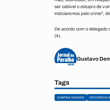
ser cabível o estupro de vu
indiciaremos pelo crime", di
De acordo com o delegado o
(4).
Gustavo Dem
Tags
CAMPINA GRANDE
DEFICIÊNCIA 