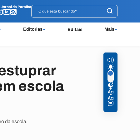
o
o
Jornal da Paraíba
Jornal da Paraíba
Editorias
Mais
Editais
 estuprar
em escola
ro da escola.