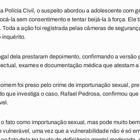
 Polícia Civil, o suspeito abordou a adolescente com g
ocá-la sem consentimento e tentar beijá-la à força. El
. Toda a ação foi registrada pelas câmeras de segurança
inquérito.
legal dela prestaram depoimento, confirmando a versão p
electual, exames e documentação médica que atestam a 
homem foi preso pelo crime de importunação sexual, prev
o que investiga o caso, Rafael Pedrosa, confirmou que v
vel.
o fato como importunação sexual, mas pode muito be
e vulnerável, uma vez que a vulnerabilidade não é só em
ao fato dela ter laudo de deficiência mental moderada,