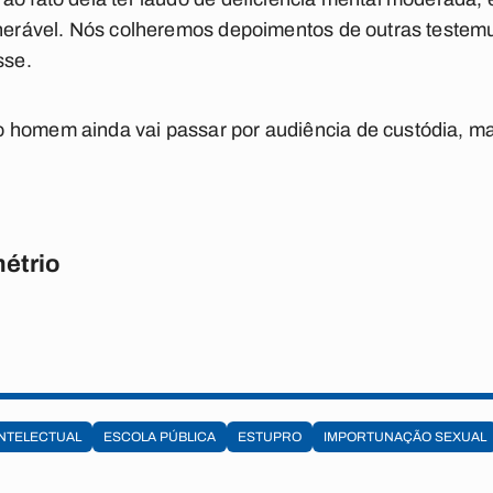
lnerável. Nós colheremos depoimentos de outras testemu
sse.
 homem ainda vai passar por audiência de custódia, mar
étrio
INTELECTUAL
ESCOLA PÚBLICA
ESTUPRO
IMPORTUNAÇÃO SEXUAL