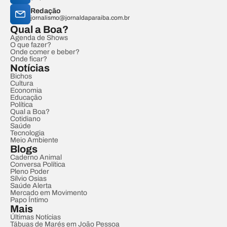
Redação
jornalismo@jornaldaparaiba.com.br
Qual a Boa?
Agenda de Shows
O que fazer?
Onde comer e beber?
Onde ficar?
Notícias
Bichos
Cultura
Economia
Educação
Política
Qual a Boa?
Cotidiano
Saúde
Tecnologia
Meio Ambiente
Blogs
Caderno Animal
Conversa Política
Pleno Poder
Sílvio Osias
Saúde Alerta
Mercado em Movimento
Papo Íntimo
Mais
Últimas Notícias
Tábuas de Marés em João Pessoa