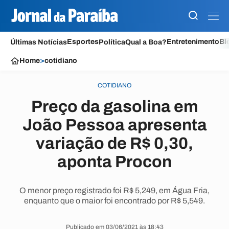
Esportes
Entretenimento
Bl
Últimas Notícias
Política
Qual a Boa?
Home
>
cotidiano
COTIDIANO
Preço da gasolina em
João Pessoa apresenta
variação de R$ 0,30,
aponta Procon
O menor preço registrado foi R$ 5,249, em Água Fria,
enquanto que o maior foi encontrado por R$ 5,549.
Publicado em 03/06/2021 às 18:43