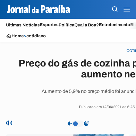
Esportes
Entretenimento
Bl
Últimas Notícias
Política
Qual a Boa?
Home
>
cotidiano
COTI
Preço do gás de cozinha 
aumento ne
Aumento de 5,9% no preço médio foi anunciad
Publicado em 14/06/2021 às 6:45 