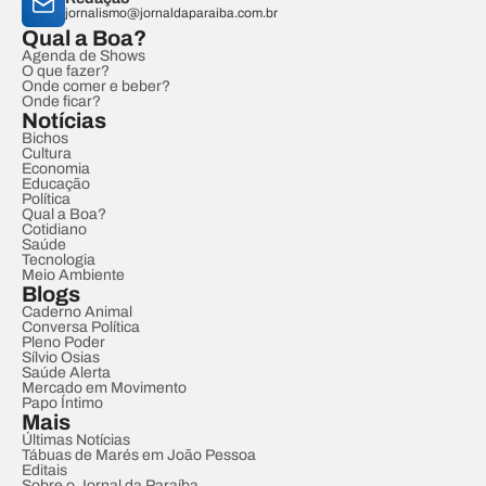
jornalismo@jornaldaparaiba.com.br
Qual a Boa?
Agenda de Shows
O que fazer?
Onde comer e beber?
Onde ficar?
Notícias
Bichos
Cultura
Economia
Educação
Política
Qual a Boa?
Cotidiano
Saúde
Tecnologia
Meio Ambiente
Blogs
Caderno Animal
Conversa Política
Pleno Poder
Sílvio Osias
Saúde Alerta
Mercado em Movimento
Papo Íntimo
Mais
Últimas Notícias
Tábuas de Marés em João Pessoa
Editais
Sobre o Jornal da Paraíba