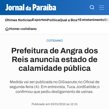
Esportes
Entretenimento
Bl
Últimas Notícias
Política
Qual a Boa?
Home
>
cotidiano
COTIDIANO
Prefeitura de Angra dos
Reis anuncia estado de
calamidade pública
Medida vai ser publicada no Di&aacute;rio Oficial de
segunda-feira (4). Em entrevista, Tuca Jord&atilde;o
confirmou que pediu desligamento de usinas.
Publicado em 03/01/2010 às 12:21