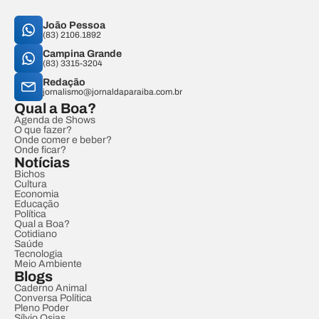
João Pessoa
(83) 2106.1892
Campina Grande
(83) 3315-3204
Redação
jornalismo@jornaldaparaiba.com.br
Qual a Boa?
Agenda de Shows
O que fazer?
Onde comer e beber?
Onde ficar?
Notícias
Bichos
Cultura
Economia
Educação
Política
Qual a Boa?
Cotidiano
Saúde
Tecnologia
Meio Ambiente
Blogs
Caderno Animal
Conversa Política
Pleno Poder
Sílvio Osias