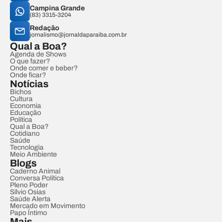
Campina Grande
(83) 3315-3204
Redação
jornalismo@jornaldaparaiba.com.br
Qual a Boa?
Agenda de Shows
O que fazer?
Onde comer e beber?
Onde ficar?
Notícias
Bichos
Cultura
Economia
Educação
Política
Qual a Boa?
Cotidiano
Saúde
Tecnologia
Meio Ambiente
Blogs
Caderno Animal
Conversa Política
Pleno Poder
Sílvio Osias
Saúde Alerta
Mercado em Movimento
Papo Íntimo
Mais