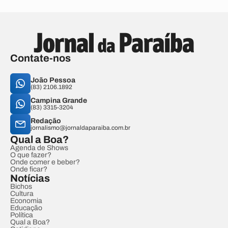
Contate-nos
João Pessoa
(83) 2106.1892
Campina Grande
(83) 3315-3204
Redação
jornalismo@jornaldaparaiba.com.br
Qual a Boa?
Agenda de Shows
O que fazer?
Onde comer e beber?
Onde ficar?
Notícias
Bichos
Cultura
Economia
Educação
Política
Qual a Boa?