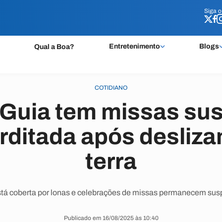
Siga 
Siga 
Entretenimento
Blogs
Qual a Boa?
COTIDIANO
a Guia tem missas su
erditada após desliz
terra
stá coberta por lonas e celebrações de missas permanecem sus
Publicado em 16/08/2025 às 10:40