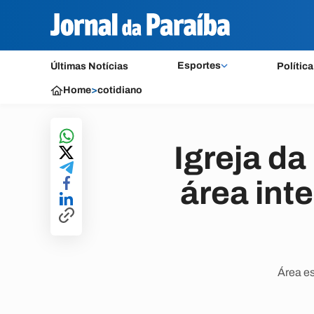
Esportes
Últimas Notícias
Política
Home
>
cotidiano
Igreja d
área int
Área e