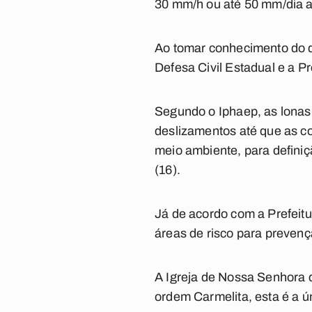
30 mm/h ou até 50 mm/dia at
Ao tomar conhecimento do d
Defesa Civil Estadual e a P
Segundo o Iphaep, as lonas 
deslizamentos até que as c
meio ambiente, para defini
(16).
Já de acordo com a Prefeitu
áreas de risco para preven
A Igreja de Nossa Senhora 
ordem Carmelita, esta é a ú