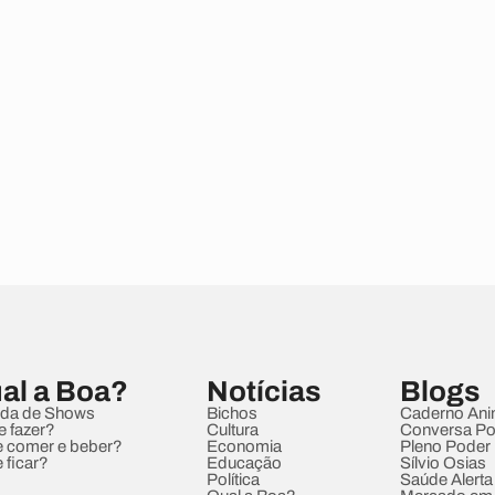
al a Boa?
Notícias
Blogs
da de Shows
Bichos
Caderno Ani
e fazer?
Cultura
Conversa Pol
 comer e beber?
Economia
Pleno Poder
 ficar?
Educação
Sílvio Osias
Política
Saúde Alerta