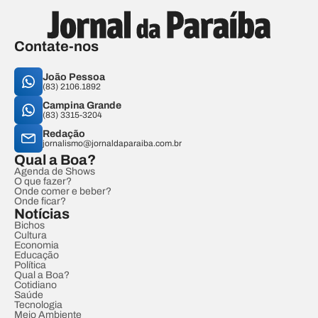
Contate-nos
João Pessoa
(83) 2106.1892
Campina Grande
(83) 3315-3204
Redação
jornalismo@jornaldaparaiba.com.br
Qual a Boa?
Agenda de Shows
O que fazer?
Onde comer e beber?
Onde ficar?
Notícias
Bichos
Cultura
Economia
Educação
Política
Qual a Boa?
Cotidiano
Saúde
Tecnologia
Meio Ambiente