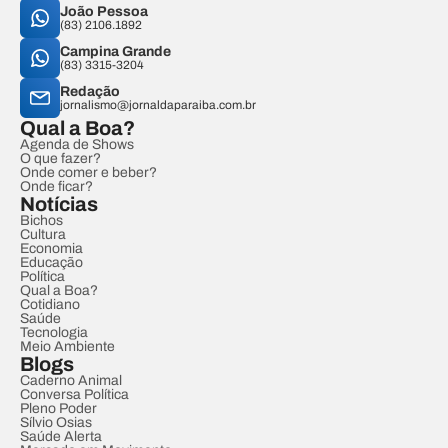
João Pessoa
(83) 2106.1892
Campina Grande
(83) 3315-3204
Redação
jornalismo@jornaldaparaiba.com.br
Qual a Boa?
Agenda de Shows
O que fazer?
Onde comer e beber?
Onde ficar?
Notícias
Bichos
Cultura
Economia
Educação
Política
Qual a Boa?
Cotidiano
Saúde
Tecnologia
Meio Ambiente
Blogs
Caderno Animal
Conversa Política
Pleno Poder
Sílvio Osias
Saúde Alerta