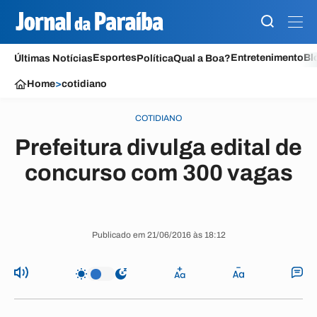
Esportes
Entretenimento
Bl
Últimas Notícias
Política
Qual a Boa?
Home
>
cotidiano
COTIDIANO
Prefeitura divulga edital de
concurso com 300 vagas
Publicado em 21/06/2016 às 18:12