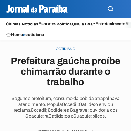
Esportes
Entretenimento
Bl
Últimas Notícias
Política
Qual a Boa?
Home
>
cotidiano
COTIDIANO
Prefeitura gaúcha proíbe
chimarrão durante o
trabalho
Segundo prefeitura, consumo da bebida atrapalhava
atendimento. Popula&ccedil;&atilde;o enviou
reclama&ccedil;&otilde;es &agrave; ouvidoria dos
&oacute;rg&atilde;os p&uacute;blicos.