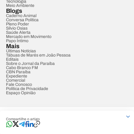
Tecnologia
Meio Ambiente
Blogs
Caderno Animal
Conversa Política
Pleno Poder
Sílvio Osias
Saúde Alerta
Mercado em Movimento
Papo Íntimo
Mais
Últimas Notícias
Tábuas de Marés em João Pessoa
Editais
Sobre o Jornal da Paraíba
Cabo Branco FM
CBN Paraíba
Expediente
Comercial
Fale Conosco
Política de Privacidade
Espaço Opinião
© REDE PARAÍBA DE COMUNICAÇÃO
Compartilhe o artigo
Developed by
Designed by