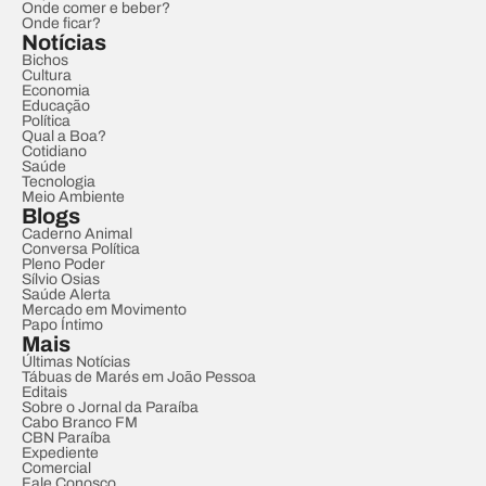
Onde comer e beber?
Onde ficar?
Notícias
Bichos
Cultura
Economia
Educação
Política
Qual a Boa?
Cotidiano
Saúde
Tecnologia
Meio Ambiente
Blogs
Caderno Animal
Conversa Política
Pleno Poder
Sílvio Osias
Saúde Alerta
Mercado em Movimento
Papo Íntimo
Mais
Últimas Notícias
Tábuas de Marés em João Pessoa
Editais
Sobre o Jornal da Paraíba
Cabo Branco FM
CBN Paraíba
Expediente
Comercial
Fale Conosco