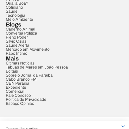
Qual a Boa?
Cotidiano
Saúde
Tecnologia
Meio Ambiente
Blogs
Caderno Animal
Conversa Política
Pleno Poder
Sílvio Osias
Saúde Alerta
Mercado em Movimento
Papo Íntimo
Mais
Últimas Notícias
Tábuas de Marés em João Pessoa
Editais
Sobre o Jornal da Paraíba
Cabo Branco FM
CBN Paraíba
Expediente
Comercial
Fale Conosco
Política de Privacidade
Espaço Opinião
© REDE PARAÍBA DE COMUNICAÇÃO
Compartilhe o artigo