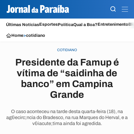
Esportes
Entretenimento
Bl
Últimas Notícias
Política
Qual a Boa?
Home
>
cotidiano
COTIDIANO
Presidente da Famup é
vítima de “saidinha de
banco” em Campina
Grande
O caso aconteceu na tarde desta quarta-feira (18), na
ag&ecirc;ncia do Bradesco, na rua Marques do Herval, e a
v&iacute;tima ainda foi agredida.