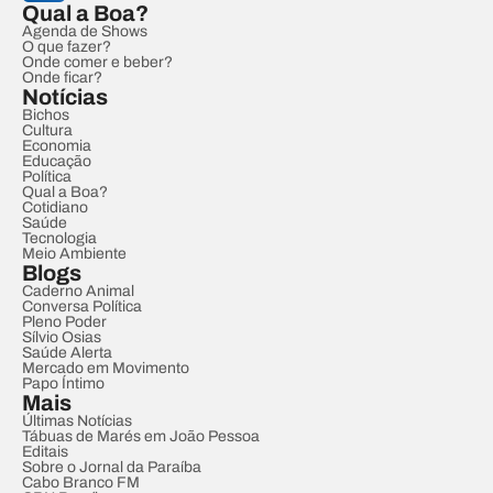
Qual a Boa?
Agenda de Shows
O que fazer?
Onde comer e beber?
Onde ficar?
Notícias
Bichos
Cultura
Economia
Educação
Política
Qual a Boa?
Cotidiano
Saúde
Tecnologia
Meio Ambiente
Blogs
Caderno Animal
Conversa Política
Pleno Poder
Sílvio Osias
Saúde Alerta
Mercado em Movimento
Papo Íntimo
Mais
Últimas Notícias
Tábuas de Marés em João Pessoa
Editais
Sobre o Jornal da Paraíba
Cabo Branco FM