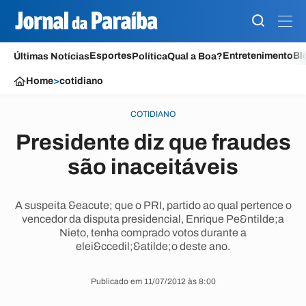
Esportes
Entretenimento
Bl
Últimas Notícias
Política
Qual a Boa?
Home
>
cotidiano
COTIDIANO
Presidente diz que fraudes
são inaceitáveis
A suspeita &eacute; que o PRI, partido ao qual pertence o
vencedor da disputa presidencial, Enrique Pe&ntilde;a
Nieto, tenha comprado votos durante a
elei&ccedil;&atilde;o deste ano.
Publicado em 11/07/2012 às 8:00