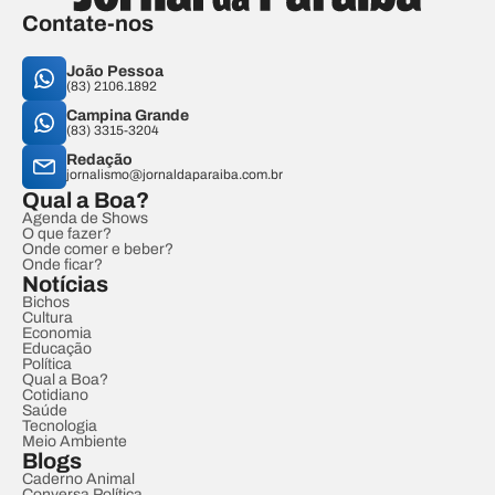
Contate-nos
João Pessoa
(83) 2106.1892
Campina Grande
(83) 3315-3204
Redação
jornalismo@jornaldaparaiba.com.br
Qual a Boa?
Agenda de Shows
O que fazer?
Onde comer e beber?
Onde ficar?
Notícias
Bichos
Cultura
Economia
Educação
Política
Qual a Boa?
Cotidiano
Saúde
Tecnologia
Meio Ambiente
Blogs
Caderno Animal
Conversa Política