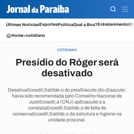
Esportes
Entretenimento
Bl
Últimas Notícias
Política
Qual a Boa?
Home
>
cotidiano
COTIDIANO
Presídio do Róger será
desativado
Desativa&ccedil;&atilde;o do pres&iacute;dio j&aacute;
havia sido recomendada pelo Conselho Nacional de
Justi&ccedil;a (CNJ) ap&oacute;s a
constata&ccedil;&atilde;o de falta de
conserva&ccedil;&atilde;o da estrutura e higiene na
unidade prisional.