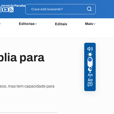
o
o
Jornal da Paraíba
Jornal da Paraíba
Editorias
Mais
Editais
lia para
resos, mas tem capacidade para