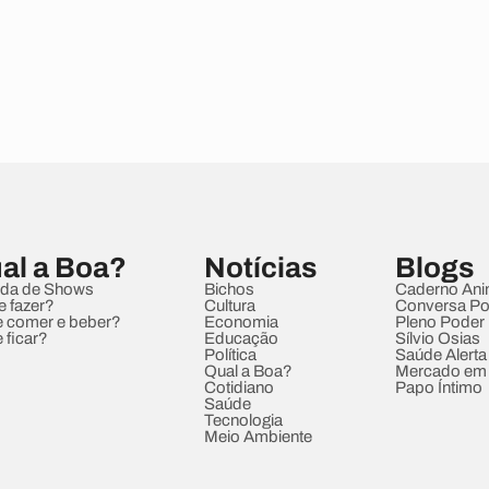
al a Boa?
Notícias
Blogs
da de Shows
Bichos
Caderno Ani
e fazer?
Cultura
Conversa Pol
 comer e beber?
Economia
Pleno Poder
 ficar?
Educação
Sílvio Osias
Política
Saúde Alerta
Qual a Boa?
Mercado em
Cotidiano
Papo Íntimo
Saúde
Tecnologia
Meio Ambiente