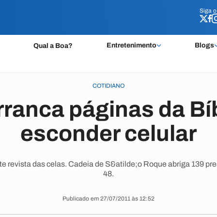
Siga 
Siga 
Entretenimento
Blogs
Qual a Boa?
COTIDIANO
rranca páginas da Bíb
esconder celular
te revista das celas. Cadeia de S&atilde;o Roque abriga 139 p
48.
Publicado em 27/07/2011 às 12:52