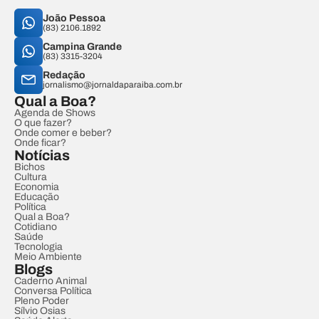
João Pessoa
(83) 2106.1892
Campina Grande
(83) 3315-3204
Redação
jornalismo@jornaldaparaiba.com.br
Qual a Boa?
Agenda de Shows
O que fazer?
Onde comer e beber?
Onde ficar?
Notícias
Bichos
Cultura
Economia
Educação
Política
Qual a Boa?
Cotidiano
Saúde
Tecnologia
Meio Ambiente
Blogs
Caderno Animal
Conversa Política
Pleno Poder
Sílvio Osias