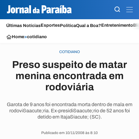
Esportes
Entretenimento
Bl
Últimas Notícias
Política
Qual a Boa?
Home
>
cotidiano
COTIDIANO
Preso suspeito de matar
menina encontrada em
rodoviária
Garota de 9 anos foi encontrada morta dentro de mala em
rodovi&aacute;ria. Ex-presidi&aacute;rio de 52 anos foi
detido em Itaja&iacute; (SC).
Publicado em 10/11/2008 às 8:10