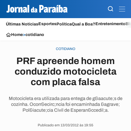
Esportes
Entretenimento
Bl
Últimas Notícias
Política
Qual a Boa?
Home
>
cotidiano
COTIDIANO
PRF apreende homem
conduzido motocicleta
com placa falsa
Motocicleta era utilizada para entega de g&aacute;s de
cozinha. Ocorr&ecirc;ncia foi encaminhada &agrave;
Pol&iacute;cia Civil de Esperan&ccedil;a.
Publicado em 13/03/2012 às 19:55