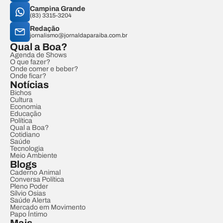
Campina Grande
(83) 3315-3204
Redação
jornalismo@jornaldaparaiba.com.br
Qual a Boa?
Agenda de Shows
O que fazer?
Onde comer e beber?
Onde ficar?
Notícias
Bichos
Cultura
Economia
Educação
Política
Qual a Boa?
Cotidiano
Saúde
Tecnologia
Meio Ambiente
Blogs
Caderno Animal
Conversa Política
Pleno Poder
Sílvio Osias
Saúde Alerta
Mercado em Movimento
Papo Íntimo