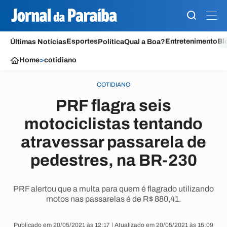
Esportes
Entretenimento
Bl
Últimas Notícias
Política
Qual a Boa?
Home
>
cotidiano
COTIDIANO
PRF flagra seis
motociclistas tentando
atravessar passarela de
pedestres, na BR-230
PRF alertou que a multa para quem é flagrado utilizando
motos nas passarelas é de R$ 880,41.
Publicado em 20/05/2021 às 12:17 | Atualizado em 20/05/2021 às 15:09